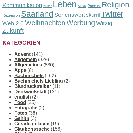
Leben
Religion
Kommunikation
Podcast
Kunst
Musik
Saarland
Twitter
Sehenswert
skurril
Rezension
Werbung
Weihnachten
Witzig
Web 2.0
Zukunft
KATEGORIEN
Advent
(141)
Allgemein
(329)
Allgemeines
(830)
Apps
(8)
Bachmichels
(162)
Bachmichels Liebling
(2)
Blutdrucktreiber
(11)
Denkwerkstatt
(121)
english
(2)
Food
(25)
Fotografie
(5)
Fotos
(38)
Gehirn
(3)
Gerade gelesen
(19)
Glaubenssache
(156)