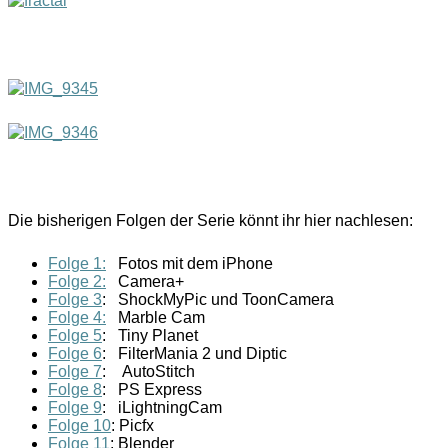
Die bisherigen Folgen der Serie könnt ihr hier nachlesen:
Folge 1:
Fotos mit dem iPhone
Folge 2:
Camera+
Folge 3
: ShockMyPic und ToonCamera
Folge 4:
Marble Cam
Folge 5
: Tiny Planet
Folge 6
: FilterMania 2 und Diptic
Folge 7
: AutoStitch
Folge 8
: PS Express
Folge 9
: iLightningCam
Folge 10
: Picfx
Folge 11
: Blender