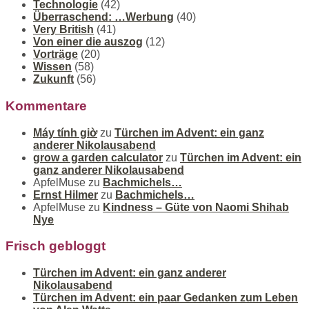
Technologie
(42)
Überraschend: …Werbung
(40)
Very British
(41)
Von einer die auszog
(12)
Vorträge
(20)
Wissen
(58)
Zukunft
(56)
Kommentare
Máy tính giờ
zu
Türchen im Advent: ein ganz
anderer Nikolausabend
grow a garden calculator
zu
Türchen im Advent: ein
ganz anderer Nikolausabend
ApfelMuse
zu
Bachmichels…
Ernst Hilmer
zu
Bachmichels…
ApfelMuse
zu
Kindness – Güte von Naomi Shihab
Nye
Frisch gebloggt
Türchen im Advent: ein ganz anderer
Nikolausabend
Türchen im Advent: ein paar Gedanken zum Leben