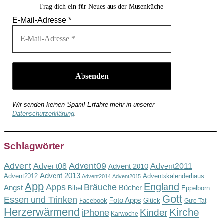
Trag dich ein für Neues aus der Musenküche
E-Mail-Adresse
*
Wir senden keinen Spam! Erfahre mehr in unserer
Datenschutzerklärung
.
Schlagwörter
Advent
Advent09
Advent08
Advent2011
Advent 2010
Advent 2013
Advent2012
Adventskalenderhaus
Advent2014
Advent2015
App
England
Apps
Bräuche
Angst
Bücher
Bibel
Eppelborn
Gott
Essen und Trinken
Foto Apps
Facebook
Glück
Gute Tat
Herzerwärmend
Kirche
Kinder
iPhone
Karwoche