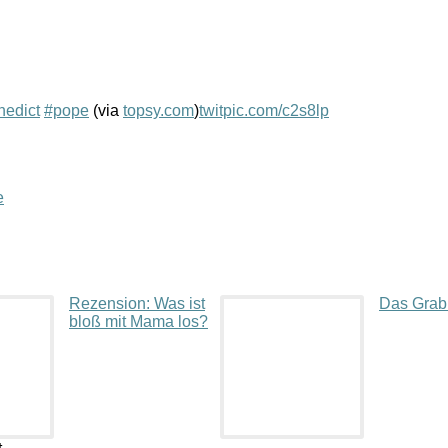
nedict
#pope
(via
topsy.com
)
twitpic.com/c2s8lp
e
Rezension: Was ist
Das Grab 
bloß mit Mama los?