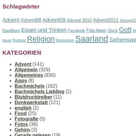
Schlagwörter
Advent
Advent09
Advent08
Advent2011
Advent 2010
Advent2
Gott
Essen und Trinken
Foto Apps
Eppelborn
Facebook
Glück
G
Saarland
Religion
Sehenswe
Podcast
Rezension
Musik
KATEGORIEN
Advent
(141)
Allgemein
(329)
Allgemeines
(830)
Apps
(8)
Bachmichels
(162)
Bachmichels Liebling
(2)
Blutdrucktreiber
(11)
Denkwerkstatt
(121)
english
(2)
Food
(25)
Fotografie
(5)
Fotos
(38)
Gehirn
(3)
Gerade gelesen
(19)