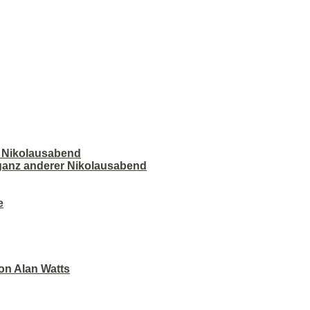
r Nikolausabend
 ganz anderer Nikolausabend
e
on Alan Watts