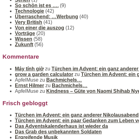
So schön ist es ….
(9)
Technologie
(42)
Überraschend: …Werbung
(40)
Very British
(41)
Von einer die auszog
(12)
Vorträge
(20)
Wissen
(58)
Zukunft
(56)
Kommentare
Máy tính giờ
zu
Türchen im Advent: ein ganz andere
grow a garden calculator
zu
Türchen im Advent: ein
ApfelMuse
zu
Bachmichels…
Ernst Hilmer
zu
Bachmichels…
ApfelMuse
zu
Kindness – Güte von Naomi Shihab Ny
Frisch gebloggt
Türchen im Advent: ein ganz anderer Nikolausabend
Türchen im Advent: ein paar Gedanken zum Leben v
Das Adventskalenderhaus ist wieder da
Das Grab des unbekannten Soldaten
Ergreifende Musik