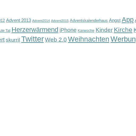
App
Advent 2013
Angst
012
Adventskalenderhaus
Advent2014
Advent2015
Herzerwärmend
Kirche
Kinder
iPhone
ute Tat
Karwoche
Twitter
Werbun
Weihnachten
rt
Web 2.0
skurril