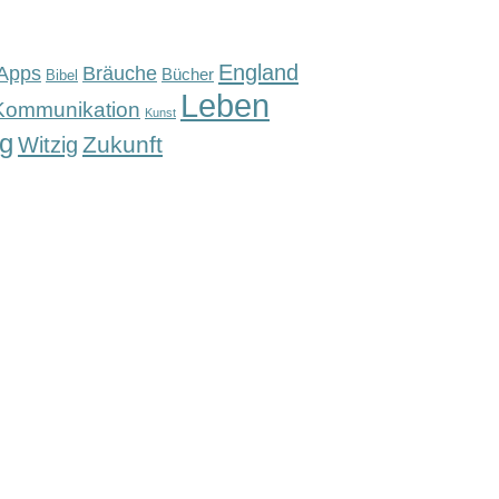
England
Apps
Bräuche
Bücher
Bibel
Leben
Kommunikation
Kunst
g
Zukunft
Witzig