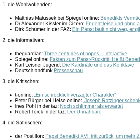
1. die Wohlwollenden:
Matthias Matussek bei Spiegel online:
Benedikts Vermäc
Dr Alexander Kissler im Cicero:
Er geht leise und ohne a
Dirk Schümer in der FAZ:
Ein Papst läuft nicht weg, er gi
2. die Informativen:
theguardian:
Three centuries of popes – interactive
Spiegel online:
Fakten zum Papst-Rücktritt: Heißt Benedi
Karl Leisner Jugend:
Die Kardinäle und das Konklave
Deutschlandfunk
Presseschau
3. die Kritischen:
t-online:
„Ein schrecklich verzagter Charakter“
Peter Bürger bei Heise online:
Joseph Ratzinger schenkt
Ines Pohl in der taz:
Noch schlimmer als erwartet
Robert Torck in der taz:
Der Unnahbare
4. die Satirischen:
der Postillon:
Papst Benedikt XVI. tritt zurück, um mehr 