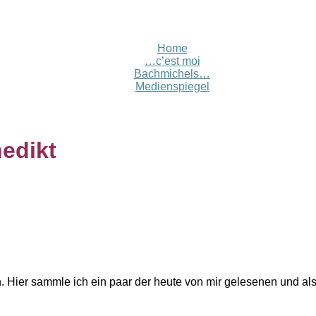
Home
…c’est moi
Bachmichels…
Medienspiegel
edikt
en. Hier sammle ich ein paar der heute von mir gelesenen und a