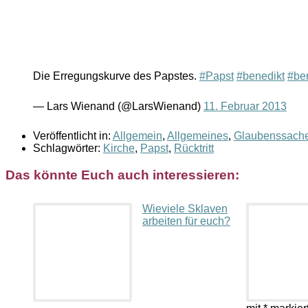
Die Erregungskurve des Papstes.
#Papst
#benedikt
#be
— Lars Wienand (@LarsWienand)
11. Februar 2013
Veröffentlicht in:
Allgemein
,
Allgemeines
,
Glaubenssach
Schlagwörter:
Kirche
,
Papst
,
Rücktritt
Das könnte Euch auch interessieren:
Wieviele Sklaven
arbeiten für euch?