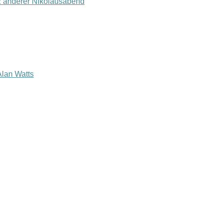
z anderer Nikolausabend
lan Watts