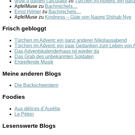
grow a garden calculator
zu
Türchen im Advent: ein gan
ApfelMuse
zu
Bachmichels…
Ernst Hilmer
zu
Bachmichels…
ApfelMuse
zu
Kindness – Güte von Naomi Shihab Nye
Frisch gebloggt
Türchen im Advent: ein ganz anderer Nikolausabend
Türchen im Advent: ein paar Gedanken zum Leben von A
Das Adventskalenderhaus ist wieder da
Das Grab des unbekannten Soldaten
Ergreifende Musik
Meine anderen Blogs
Die Backschwestern
Foodies
Aux délices d´Aurélie
Le Pétrin
Lesenswerte Blogs