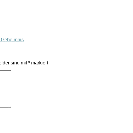
n Geheimnis
elder sind mit
*
markiert