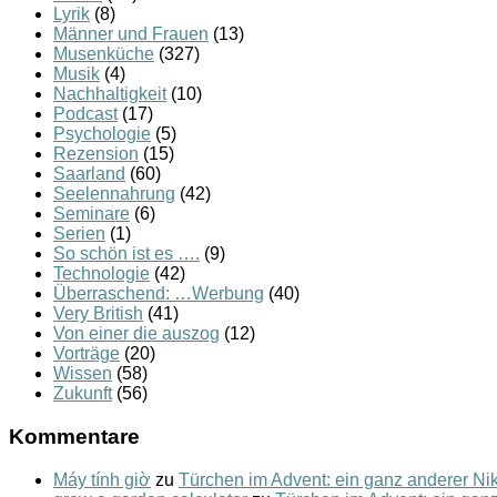
Lyrik
(8)
Männer und Frauen
(13)
Musenküche
(327)
Musik
(4)
Nachhaltigkeit
(10)
Podcast
(17)
Psychologie
(5)
Rezension
(15)
Saarland
(60)
Seelennahrung
(42)
Seminare
(6)
Serien
(1)
So schön ist es ….
(9)
Technologie
(42)
Überraschend: …Werbung
(40)
Very British
(41)
Von einer die auszog
(12)
Vorträge
(20)
Wissen
(58)
Zukunft
(56)
Kommentare
Máy tính giờ
zu
Türchen im Advent: ein ganz anderer N