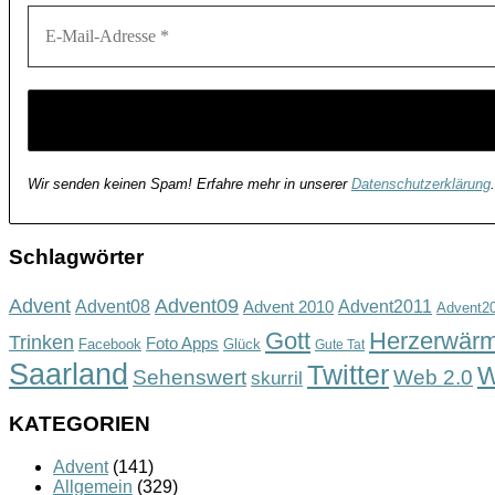
Wir senden keinen Spam! Erfahre mehr in unserer
Datenschutzerklärung
.
Schlagwörter
Advent
Advent09
Advent08
Advent2011
Advent 2010
Advent2
Gott
Herzerwär
Trinken
Foto Apps
Facebook
Glück
Gute Tat
Saarland
Twitter
W
Sehenswert
Web 2.0
skurril
KATEGORIEN
Advent
(141)
Allgemein
(329)