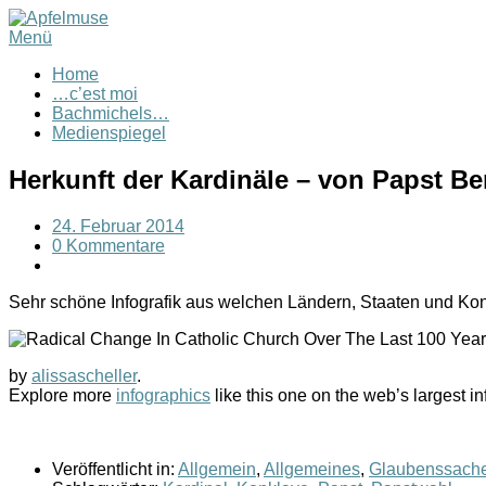
Menü
Home
…c’est moi
Bachmichels…
Medienspiegel
Herkunft der Kardinäle – von Papst Be
24. Februar 2014
0 Kommentare
Sehr schöne Infografik aus welchen Ländern, Staaten und Kont
by
alissascheller
.
Explore more
infographics
like this one on the web’s largest 
Veröffentlicht in:
Allgemein
,
Allgemeines
,
Glaubenssach