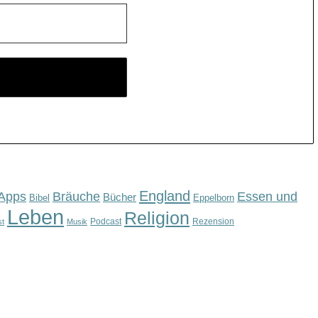
England
Apps
Bräuche
Essen und
Bücher
Bibel
Eppelborn
Leben
Religion
Podcast
Rezension
st
Musik