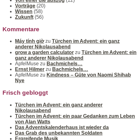
Von einer die auszog
(12)
Vorträge
(20)
Wissen
(58)
Zukunft
(56)
Kommentare
Máy tính giờ
zu
Türchen im Advent: ein ganz
anderer Nikolausabend
grow a garden calculator
zu
Türchen im Advent: ein
ganz anderer Nikolausabend
ApfelMuse
zu
Bachmichels…
Ernst Hilmer
zu
Bachmichels…
ApfelMuse
zu
Kindness – Güte von Naomi Shihab
Nye
Frisch gebloggt
Türchen im Advent: ein ganz anderer
Nikolausabend
Türchen im Advent: ein paar Gedanken zum Leben
von Alan Watts
Das Adventskalenderhaus ist wieder da
Das Grab des unbekannten Soldaten
Ergreifende Musik