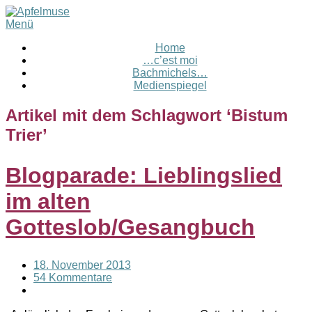
Menü
Home
…c’est moi
Bachmichels…
Medienspiegel
Artikel mit dem Schlagwort ‘
Bistum
Trier
’
Blogparade: Lieblingslied
im alten
Gotteslob/Gesangbuch
18. November 2013
54 Kommentare