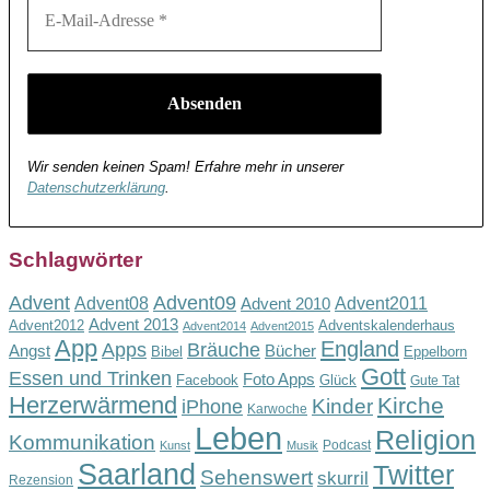
Wir senden keinen Spam! Erfahre mehr in unserer
Datenschutzerklärung
.
Schlagwörter
Advent
Advent09
Advent08
Advent2011
Advent 2010
Advent 2013
Advent2012
Adventskalenderhaus
Advent2014
Advent2015
App
England
Apps
Bräuche
Angst
Bücher
Bibel
Eppelborn
Gott
Essen und Trinken
Foto Apps
Facebook
Glück
Gute Tat
Herzerwärmend
Kirche
Kinder
iPhone
Karwoche
Leben
Religion
Kommunikation
Podcast
Kunst
Musik
Saarland
Twitter
Sehenswert
skurril
Rezension