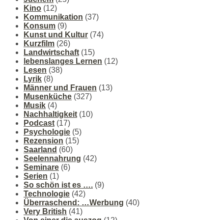
Kino
(12)
Kommunikation
(37)
Konsum
(9)
Kunst und Kultur
(74)
Kurzfilm
(26)
Landwirtschaft
(15)
lebenslanges Lernen
(12)
Lesen
(38)
Lyrik
(8)
Männer und Frauen
(13)
Musenküche
(327)
Musik
(4)
Nachhaltigkeit
(10)
Podcast
(17)
Psychologie
(5)
Rezension
(15)
Saarland
(60)
Seelennahrung
(42)
Seminare
(6)
Serien
(1)
So schön ist es ….
(9)
Technologie
(42)
Überraschend: …Werbung
(40)
Very British
(41)