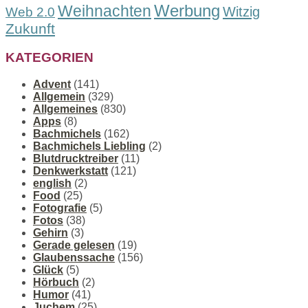
Werbung
Weihnachten
Witzig
Web 2.0
Zukunft
KATEGORIEN
Advent
(141)
Allgemein
(329)
Allgemeines
(830)
Apps
(8)
Bachmichels
(162)
Bachmichels Liebling
(2)
Blutdrucktreiber
(11)
Denkwerkstatt
(121)
english
(2)
Food
(25)
Fotografie
(5)
Fotos
(38)
Gehirn
(3)
Gerade gelesen
(19)
Glaubenssache
(156)
Glück
(5)
Hörbuch
(2)
Humor
(41)
Juchem
(25)