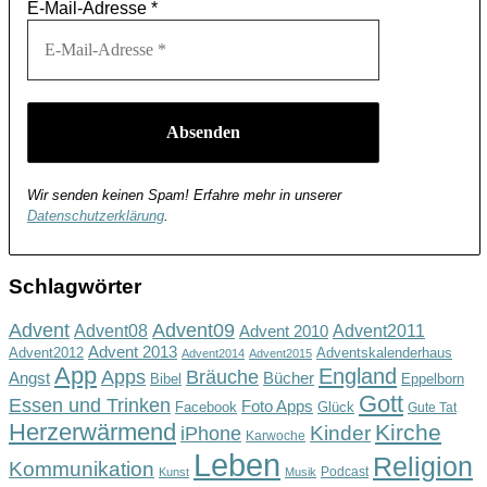
E-Mail-Adresse
*
Wir senden keinen Spam! Erfahre mehr in unserer
Datenschutzerklärung
.
Schlagwörter
Advent
Advent09
Advent08
Advent2011
Advent 2010
Advent 2013
Advent2012
Adventskalenderhaus
Advent2014
Advent2015
App
England
Apps
Bräuche
Angst
Bücher
Bibel
Eppelborn
Gott
Essen und Trinken
Foto Apps
Facebook
Glück
Gute Tat
Herzerwärmend
Kirche
Kinder
iPhone
Karwoche
Leben
Religion
Kommunikation
Podcast
Kunst
Musik