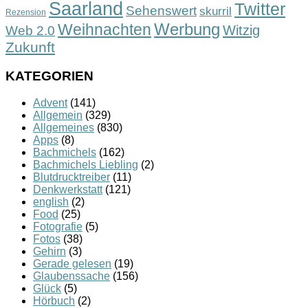
Saarland
Twitter
Sehenswert
skurril
Rezension
Werbung
Weihnachten
Witzig
Web 2.0
Zukunft
KATEGORIEN
Advent
(141)
Allgemein
(329)
Allgemeines
(830)
Apps
(8)
Bachmichels
(162)
Bachmichels Liebling
(2)
Blutdrucktreiber
(11)
Denkwerkstatt
(121)
english
(2)
Food
(25)
Fotografie
(5)
Fotos
(38)
Gehirn
(3)
Gerade gelesen
(19)
Glaubenssache
(156)
Glück
(5)
Hörbuch
(2)