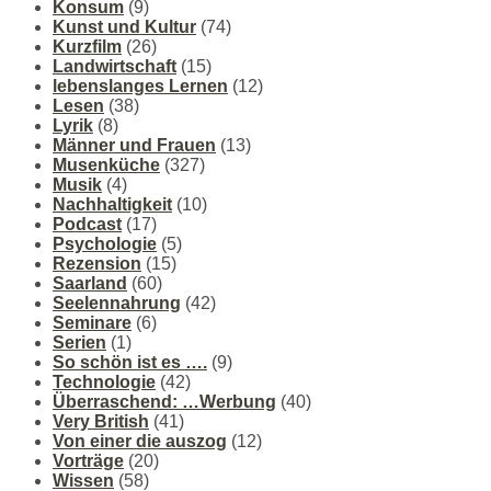
Konsum
(9)
Kunst und Kultur
(74)
Kurzfilm
(26)
Landwirtschaft
(15)
lebenslanges Lernen
(12)
Lesen
(38)
Lyrik
(8)
Männer und Frauen
(13)
Musenküche
(327)
Musik
(4)
Nachhaltigkeit
(10)
Podcast
(17)
Psychologie
(5)
Rezension
(15)
Saarland
(60)
Seelennahrung
(42)
Seminare
(6)
Serien
(1)
So schön ist es ….
(9)
Technologie
(42)
Überraschend: …Werbung
(40)
Very British
(41)
Von einer die auszog
(12)
Vorträge
(20)
Wissen
(58)