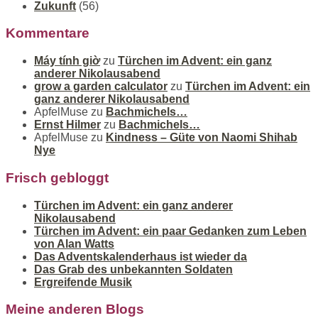
Zukunft
(56)
Kommentare
Máy tính giờ
zu
Türchen im Advent: ein ganz
anderer Nikolausabend
grow a garden calculator
zu
Türchen im Advent: ein
ganz anderer Nikolausabend
ApfelMuse
zu
Bachmichels…
Ernst Hilmer
zu
Bachmichels…
ApfelMuse
zu
Kindness – Güte von Naomi Shihab
Nye
Frisch gebloggt
Türchen im Advent: ein ganz anderer
Nikolausabend
Türchen im Advent: ein paar Gedanken zum Leben
von Alan Watts
Das Adventskalenderhaus ist wieder da
Das Grab des unbekannten Soldaten
Ergreifende Musik
Meine anderen Blogs