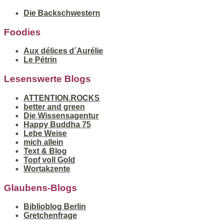
Die Backschwestern
Foodies
Aux délices d´Aurélie
Le Pétrin
Lesenswerte Blogs
ATTENTION.ROCKS
better and green
Die Wissensagentur
Happy Buddha 75
Lebe Weise
mich allein
Text & Blog
Topf voll Gold
Wortakzente
Glaubens-Blogs
Biblioblog Berlin
Gretchenfrage