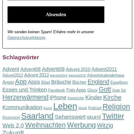
Wir senden keinen Spam! Erfahre mehr in unserer
Datenschutzerklärung
.
Schlagwörter
Advent
Advent09
Advent08
Advent2011
Advent 2010
Advent 2013
Advent2012
Adventskalenderhaus
Advent2014
Advent2015
App
England
Apps
Bräuche
Angst
Bücher
Bibel
Eppelborn
Gott
Essen und Trinken
Foto Apps
Facebook
Glück
Gute Tat
Herzerwärmend
Kirche
Kinder
iPhone
Karwoche
Leben
Religion
Kommunikation
Podcast
Kunst
Musik
Saarland
Twitter
Sehenswert
skurril
Rezension
Werbung
Weihnachten
Witzig
Web 2.0
Zukunft