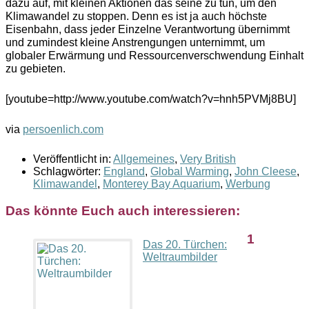
dazu auf, mit kleinen Aktionen das seine zu tun, um den
Klimawandel zu stoppen. Denn es ist ja auch höchste
Eisenbahn, dass jeder Einzelne Verantwortung übernimmt
und zumindest kleine Anstrengungen unternimmt, um
globaler Erwärmung und Ressourcenverschwendung Einhalt
zu gebieten.
[youtube=http://www.youtube.com/watch?v=hnh5PVMj8BU]
via
persoenlich.com
Veröffentlicht in:
Allgemeines
,
Very British
Schlagwörter:
England
,
Global Warming
,
John Cleese
,
Klimawandel
,
Monterey Bay Aquarium
,
Werbung
Das könnte Euch auch interessieren:
1
Das 20. Türchen:
Weltraumbilder