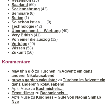
Rezension
(15)
Saarland
(60)
Seelennahrung
(42)
Seminare
(6)
Serien
(1)
So schön ist es ….
(9)
Technologie
(42)
Überraschend: …Werbung
(40)
Very British
(41)
Von einer die auszog
(12)
Vorträge
(20)
Wissen
(58)
Zukunft
(56)
Kommentare
Máy tính giờ
zu
Türchen im Advent: ein ganz
anderer Nikolausabend
grow a garden calculator
zu
Türchen im Advent: ein
ganz anderer Nikolausabend
ApfelMuse
zu
Bachmichels…
Ernst Hilmer
zu
Bachmichels…
ApfelMuse
zu
Kindness – Güte von Naomi Shihab
Nye