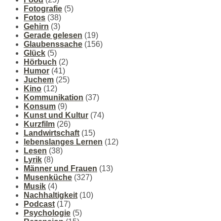
Fotografie
(5)
Fotos
(38)
Gehirn
(3)
Gerade gelesen
(19)
Glaubenssache
(156)
Glück
(5)
Hörbuch
(2)
Humor
(41)
Juchem
(25)
Kino
(12)
Kommunikation
(37)
Konsum
(9)
Kunst und Kultur
(74)
Kurzfilm
(26)
Landwirtschaft
(15)
lebenslanges Lernen
(12)
Lesen
(38)
Lyrik
(8)
Männer und Frauen
(13)
Musenküche
(327)
Musik
(4)
Nachhaltigkeit
(10)
Podcast
(17)
Psychologie
(5)