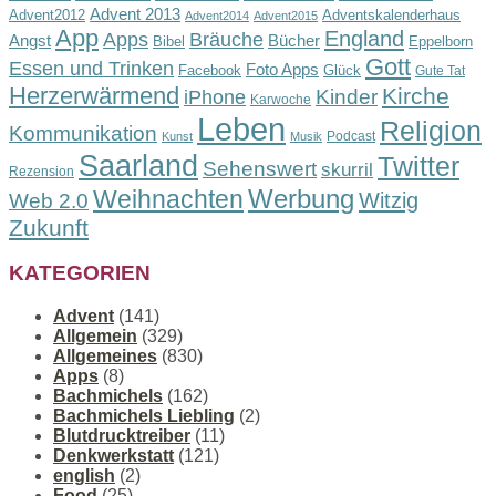
Advent 2013
Advent2012
Adventskalenderhaus
Advent2014
Advent2015
App
England
Apps
Bräuche
Angst
Bücher
Bibel
Eppelborn
Gott
Essen und Trinken
Foto Apps
Facebook
Glück
Gute Tat
Herzerwärmend
Kirche
Kinder
iPhone
Karwoche
Leben
Religion
Kommunikation
Podcast
Kunst
Musik
Saarland
Twitter
Sehenswert
skurril
Rezension
Werbung
Weihnachten
Witzig
Web 2.0
Zukunft
KATEGORIEN
Advent
(141)
Allgemein
(329)
Allgemeines
(830)
Apps
(8)
Bachmichels
(162)
Bachmichels Liebling
(2)
Blutdrucktreiber
(11)
Denkwerkstatt
(121)
english
(2)
Food
(25)