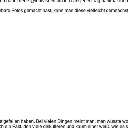
nd daher liebe @indivisuell bin ich DIR jeden Tag dankbar für
rbare Fotos gemacht hast, kann man diese vielleicht demnäch
t gefallen haben. Bei vielen Dingen meint man, man wüsste wo
 ein Fakt, den viele diskutieren und kaum einer weiß, wie es si