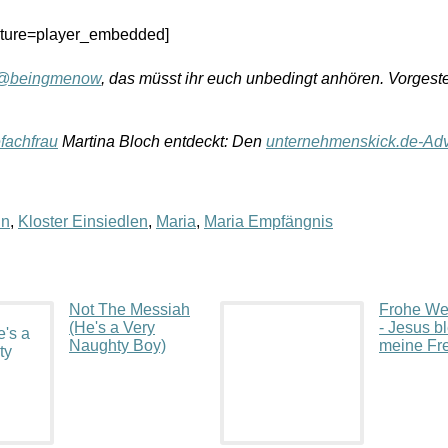
ature=player_embedded]
@beingmenow
, das müsst ihr euch unbedingt anhören. Vorgeste
fachfrau
Martina Bloch entdeckt: Den
unternehmenskick.de-Adv
ln
,
Kloster Einsiedlen
,
Maria
,
Maria Empfängnis
Not The Messiah
Frohe We
(He's a Very
- Jesus bl
Naughty Boy)
meine Fr