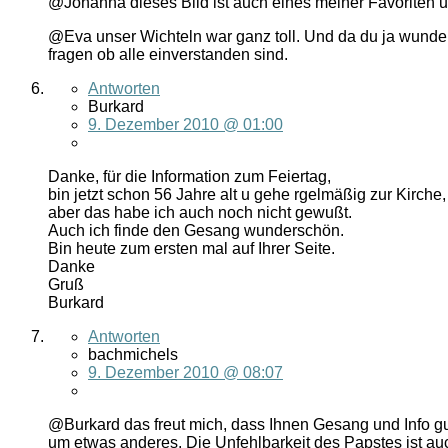
@Johanna dieses Bild ist auch eines meiner Favoriten u
@Eva unser Wichteln war ganz toll. Und da du ja wunde
fragen ob alle einverstanden sind.
Antworten
Burkard
9. Dezember 2010 @ 01:00
Danke, für die Information zum Feiertag,
bin jetzt schon 56 Jahre alt u gehe rgelmäßig zur Kirche,
aber das habe ich auch noch nicht gewußt.
Auch ich finde den Gesang wunderschön.
Bin heute zum ersten mal auf Ihrer Seite.
Danke
Gruß
Burkard
Antworten
bachmichels
9. Dezember 2010 @ 08:07
@Burkard das freut mich, dass Ihnen Gesang und Info gu
um etwas anderes. Die Unfehlbarkeit des Papstes ist auch