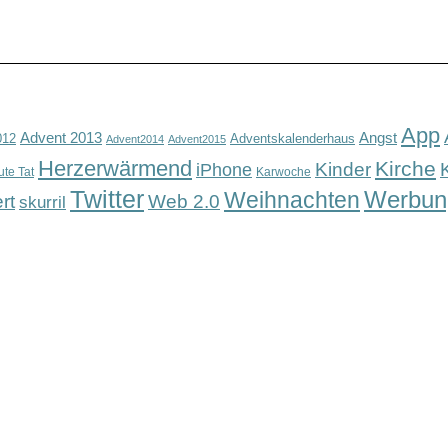
App
Advent 2013
Angst
012
Adventskalenderhaus
Advent2014
Advent2015
Herzerwärmend
Kirche
Kinder
iPhone
ute Tat
Karwoche
Twitter
Werbun
Weihnachten
rt
Web 2.0
skurril