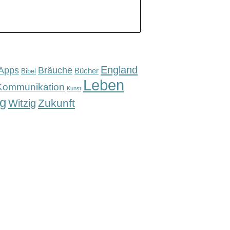
England
Apps
Bräuche
Bücher
Bibel
Leben
Kommunikation
Kunst
g
Zukunft
Witzig