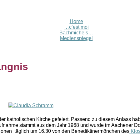
Home
…c’est moi
Bachmichels…
Medienspiegel
ängnis
der katholischen Kirche gefeiert. Passend zu diesem Anlass ha
 Aufnahme stammt aus dem Jahr 1968 und wurde im Aachener 
tionen täglich um 16.30 von den Benediktinermönchen des
Klos