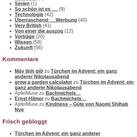
Serien
(1)
So schön ist es ….
(9)
Technologie
(42)
Überraschend: …Werbung
(40)
Very British
(41)
Von einer die auszog
(12)
Vorträge
(20)
Wissen
(58)
Zukunft
(56)
Kommentare
Máy tính giờ
zu
Türchen im Advent: ein ganz
anderer Nikolausabend
grow a garden calculator
zu
Türchen im Advent: ein
ganz anderer Nikolausabend
ApfelMuse
zu
Bachmichels…
Ernst Hilmer
zu
Bachmichels…
ApfelMuse
zu
Kindness – Güte von Naomi Shihab
Nye
Frisch gebloggt
Türchen im Advent: ein ganz anderer