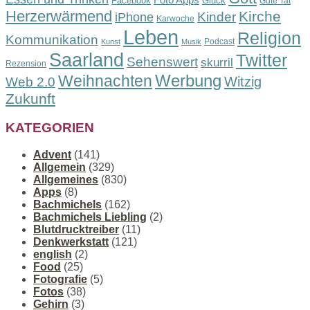
Foto Apps
Facebook
Glück
Gute Tat
Herzerwärmend
Kirche
Kinder
iPhone
Karwoche
Leben
Religion
Kommunikation
Podcast
Kunst
Musik
Saarland
Twitter
Sehenswert
skurril
Rezension
Werbung
Weihnachten
Witzig
Web 2.0
Zukunft
KATEGORIEN
Advent
(141)
Allgemein
(329)
Allgemeines
(830)
Apps
(8)
Bachmichels
(162)
Bachmichels Liebling
(2)
Blutdrucktreiber
(11)
Denkwerkstatt
(121)
english
(2)
Food
(25)
Fotografie
(5)
Fotos
(38)
Gehirn
(3)