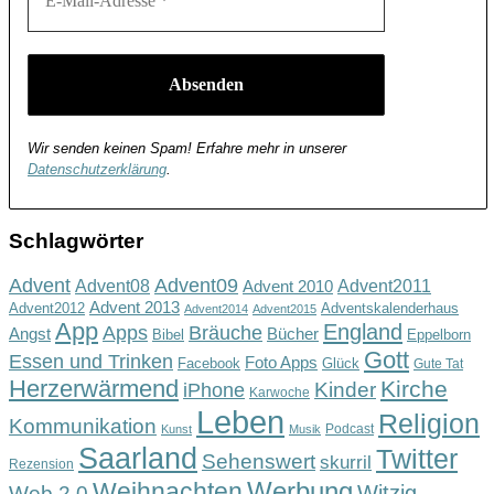
Wir senden keinen Spam! Erfahre mehr in unserer
Datenschutzerklärung
.
Schlagwörter
Advent
Advent09
Advent08
Advent2011
Advent 2010
Advent 2013
Advent2012
Adventskalenderhaus
Advent2014
Advent2015
App
England
Apps
Bräuche
Angst
Bücher
Bibel
Eppelborn
Gott
Essen und Trinken
Foto Apps
Facebook
Glück
Gute Tat
Herzerwärmend
Kirche
Kinder
iPhone
Karwoche
Leben
Religion
Kommunikation
Podcast
Kunst
Musik
Saarland
Twitter
Sehenswert
skurril
Rezension
Werbung
Weihnachten
Witzig
Web 2.0