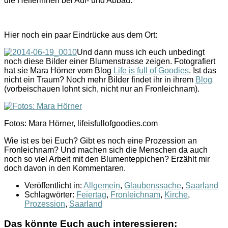
die Helferinnen bei Auf- und Abbau.
Hier noch ein paar Eindrücke aus dem Ort:
Und dann muss ich euch unbedingt
noch diese Bilder einer Blumenstrasse zeigen. Fotografiert
hat sie Mara Hörner vom Blog
Life is full of Goodies
. Ist das
nicht ein Traum? Noch mehr Bilder findet ihr in ihrem
Blog
(vorbeischauen lohnt sich, nicht nur an Fronleichnam).
Fotos: Mara Hörner, lifeisfullofgoodies.com
Wie ist es bei Euch? Gibt es noch eine Prozession an
Fronleichnam? Und machen sich die Menschen da auch
noch so viel Arbeit mit den Blumenteppichen? Erzählt mir
doch davon in den Kommentaren.
Veröffentlicht in:
Allgemein
,
Glaubenssache
,
Saarland
Schlagwörter:
Feiertag
,
Fronleichnam
,
Kirche
,
Prozession
,
Saarland
Das könnte Euch auch interessieren: