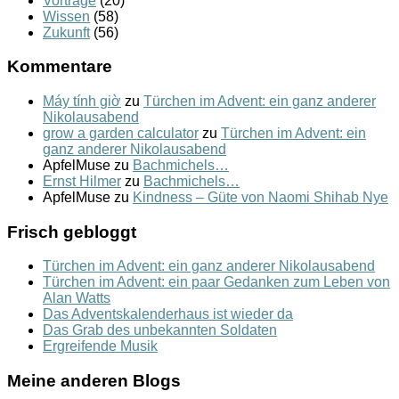
Vorträge
(20)
Wissen
(58)
Zukunft
(56)
Kommentare
Máy tính giờ
zu
Türchen im Advent: ein ganz anderer
Nikolausabend
grow a garden calculator
zu
Türchen im Advent: ein
ganz anderer Nikolausabend
ApfelMuse
zu
Bachmichels…
Ernst Hilmer
zu
Bachmichels…
ApfelMuse
zu
Kindness – Güte von Naomi Shihab Nye
Frisch gebloggt
Türchen im Advent: ein ganz anderer Nikolausabend
Türchen im Advent: ein paar Gedanken zum Leben von
Alan Watts
Das Adventskalenderhaus ist wieder da
Das Grab des unbekannten Soldaten
Ergreifende Musik
Meine anderen Blogs