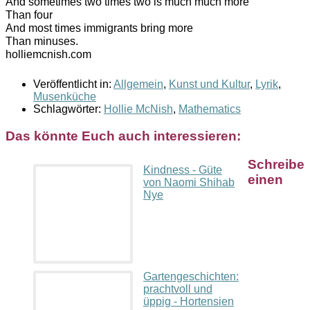
And sometimes two times two is much much more
Than four
And most times immigrants bring more
Than minuses.
holliemcnish.com
Veröffentlicht in:
Allgemein
,
Kunst und Kultur
,
Lyrik
,
Musenküche
Schlagwörter:
Hollie McNish
,
Mathematics
Das könnte Euch auch interessieren:
Schreibe
Kindness - Güte
einen
von Naomi Shihab
Nye
Gartengeschichten:
prachtvoll und
üppig - Hortensien