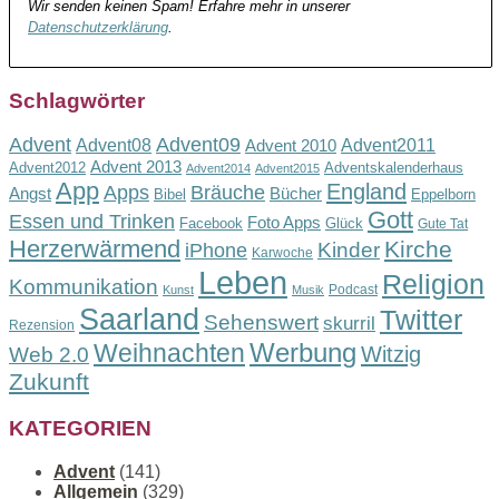
Wir senden keinen Spam! Erfahre mehr in unserer
Datenschutzerklärung
.
Schlagwörter
Advent
Advent09
Advent08
Advent2011
Advent 2010
Advent 2013
Advent2012
Adventskalenderhaus
Advent2014
Advent2015
App
England
Apps
Bräuche
Angst
Bücher
Bibel
Eppelborn
Gott
Essen und Trinken
Foto Apps
Facebook
Glück
Gute Tat
Herzerwärmend
Kirche
Kinder
iPhone
Karwoche
Leben
Religion
Kommunikation
Podcast
Kunst
Musik
Saarland
Twitter
Sehenswert
skurril
Rezension
Werbung
Weihnachten
Witzig
Web 2.0
Zukunft
KATEGORIEN
Advent
(141)
Allgemein
(329)