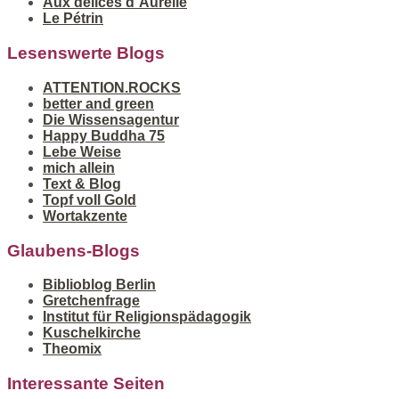
Aux délices d´Aurélie
Le Pétrin
Lesenswerte Blogs
ATTENTION.ROCKS
better and green
Die Wissensagentur
Happy Buddha 75
Lebe Weise
mich allein
Text & Blog
Topf voll Gold
Wortakzente
Glaubens-Blogs
Biblioblog Berlin
Gretchenfrage
Institut für Religionspädagogik
Kuschelkirche
Theomix
Interessante Seiten