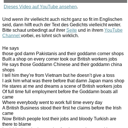
Dieses Video auf YouTube ansehen
.
Und wenn ihr vielleicht auch nicht ganz so fit im Englischen
seid, dann hilft euch der Text des Gedichts vielleicht weiter.
Bitte schaut unbedingt auf ihrer
Seite
und in ihrem
YouTube
Channel
vorbei, es lohnt sich wirklich.
He says
those god damn Pakistanis and their goddamn corner shops
Built a shop on every corner took our British workers jobs
He says those Goddamn Chinese and their goddamn china
shops
I tell him they’re from Vietnam but he doesn’t give a toss
I ask him what was there before that damn Japan mans shop
He stares at me and dreams a scene of British workers jobs
Of full time full employment before the Goddamn boats all
came
Where everybody went to work full time every day
A British Business stood their first he claims before the Irish
came
Now British people lost their jobs and bloody Turkish are
there to blame