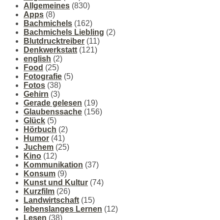
Allgemeines
(830)
Apps
(8)
Bachmichels
(162)
Bachmichels Liebling
(2)
Blutdrucktreiber
(11)
Denkwerkstatt
(121)
english
(2)
Food
(25)
Fotografie
(5)
Fotos
(38)
Gehirn
(3)
Gerade gelesen
(19)
Glaubenssache
(156)
Glück
(5)
Hörbuch
(2)
Humor
(41)
Juchem
(25)
Kino
(12)
Kommunikation
(37)
Konsum
(9)
Kunst und Kultur
(74)
Kurzfilm
(26)
Landwirtschaft
(15)
lebenslanges Lernen
(12)
Lesen
(38)