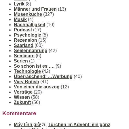
Lyrik
(8)
Männer und Frauen
(13)
Musenküche
(327)
Musik
(4)
Nachhaltigkeit
(10)
Podcast
(17)
Psychologie
(5)
Rezension
(15)
Saarland
(60)
Seelennahrung
(42)
Seminare
(6)
Serien
(1)
So schön ist es ….
(9)
Technologie
(42)
Überraschend: …Werbung
(40)
Very British
(41)
Von einer die auszog
(12)
Vorträge
(20)
Wissen
(58)
Zukunft
(56)
Kommentare
Máy tính giờ
zu
Türchen im Advent: ein ganz