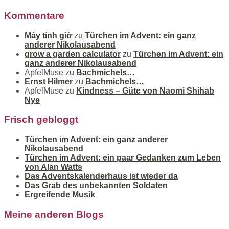
Kommentare
Máy tính giờ
zu
Türchen im Advent: ein ganz
anderer Nikolausabend
grow a garden calculator
zu
Türchen im Advent: ein
ganz anderer Nikolausabend
ApfelMuse
zu
Bachmichels…
Ernst Hilmer
zu
Bachmichels…
ApfelMuse
zu
Kindness – Güte von Naomi Shihab
Nye
Frisch gebloggt
Türchen im Advent: ein ganz anderer
Nikolausabend
Türchen im Advent: ein paar Gedanken zum Leben
von Alan Watts
Das Adventskalenderhaus ist wieder da
Das Grab des unbekannten Soldaten
Ergreifende Musik
Meine anderen Blogs