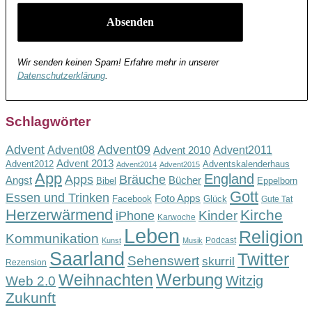
Wir senden keinen Spam! Erfahre mehr in unserer
Datenschutzerklärung
.
Schlagwörter
Advent
Advent09
Advent08
Advent2011
Advent 2010
Advent 2013
Advent2012
Adventskalenderhaus
Advent2014
Advent2015
App
England
Apps
Bräuche
Angst
Bücher
Bibel
Eppelborn
Gott
Essen und Trinken
Foto Apps
Facebook
Glück
Gute Tat
Herzerwärmend
Kirche
Kinder
iPhone
Karwoche
Leben
Religion
Kommunikation
Podcast
Kunst
Musik
Saarland
Twitter
Sehenswert
skurril
Rezension
Werbung
Weihnachten
Witzig
Web 2.0
Zukunft