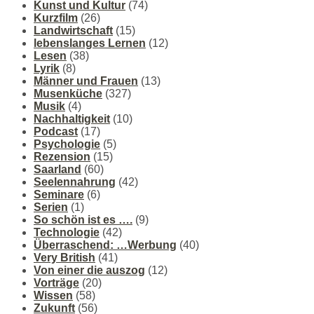
Kunst und Kultur
(74)
Kurzfilm
(26)
Landwirtschaft
(15)
lebenslanges Lernen
(12)
Lesen
(38)
Lyrik
(8)
Männer und Frauen
(13)
Musenküche
(327)
Musik
(4)
Nachhaltigkeit
(10)
Podcast
(17)
Psychologie
(5)
Rezension
(15)
Saarland
(60)
Seelennahrung
(42)
Seminare
(6)
Serien
(1)
So schön ist es ….
(9)
Technologie
(42)
Überraschend: …Werbung
(40)
Very British
(41)
Von einer die auszog
(12)
Vorträge
(20)
Wissen
(58)
Zukunft
(56)