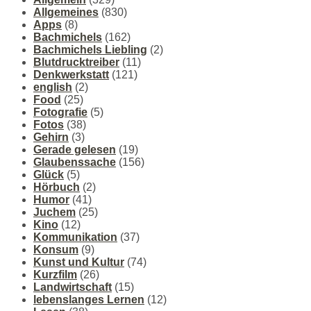
Allgemeines
(830)
Apps
(8)
Bachmichels
(162)
Bachmichels Liebling
(2)
Blutdrucktreiber
(11)
Denkwerkstatt
(121)
english
(2)
Food
(25)
Fotografie
(5)
Fotos
(38)
Gehirn
(3)
Gerade gelesen
(19)
Glaubenssache
(156)
Glück
(5)
Hörbuch
(2)
Humor
(41)
Juchem
(25)
Kino
(12)
Kommunikation
(37)
Konsum
(9)
Kunst und Kultur
(74)
Kurzfilm
(26)
Landwirtschaft
(15)
lebenslanges Lernen
(12)