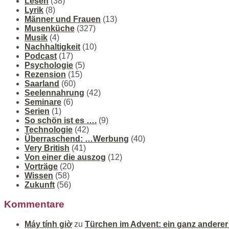
Lesen
(38)
Lyrik
(8)
Männer und Frauen
(13)
Musenküche
(327)
Musik
(4)
Nachhaltigkeit
(10)
Podcast
(17)
Psychologie
(5)
Rezension
(15)
Saarland
(60)
Seelennahrung
(42)
Seminare
(6)
Serien
(1)
So schön ist es ….
(9)
Technologie
(42)
Überraschend: …Werbung
(40)
Very British
(41)
Von einer die auszog
(12)
Vorträge
(20)
Wissen
(58)
Zukunft
(56)
Kommentare
Máy tính giờ
zu
Türchen im Advent: ein ganz andere