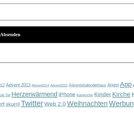
App
Advent 2013
Angst
012
Adventskalenderhaus
Advent2014
Advent2015
Herzerwärmend
Kirche
Kinder
iPhone
ute Tat
Karwoche
Twitter
Werbun
Weihnachten
rt
Web 2.0
skurril