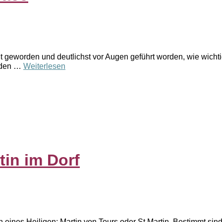
 geworden und deutlichst vor Augen geführt worden, wie wichti
ieden …
Weiterlesen
tin im Dorf
 eines Heiligen: Martin von Tours oder St Martin. Bestimmt sin