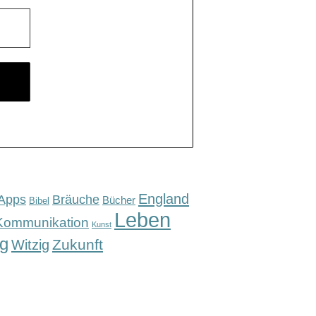
England
Apps
Bräuche
Bücher
Bibel
Leben
Kommunikation
Kunst
g
Zukunft
Witzig