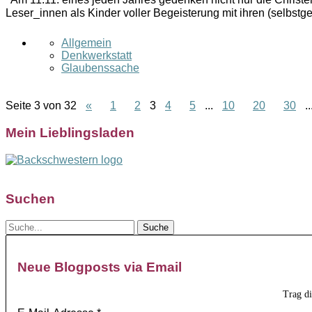
Leser_innen als Kinder voller Begeisterung mit ihren (selbst
Allgemein
Denkwerkstatt
Glaubenssache
Seite 3 von 32
«
1
2
3
4
5
...
10
20
30
..
Mein Lieblingsladen
Suchen
Neue Blogposts via Email
Trag d