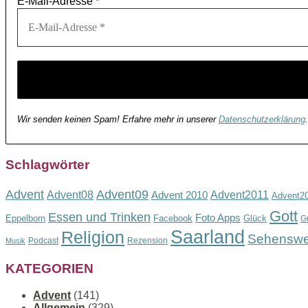
E-Mail-Adresse
*
Wir senden keinen Spam! Erfahre mehr in unserer
Datenschutzerklärung
.
Schlagwörter
Advent
Advent09
Advent08
Advent2011
Advent 2010
Advent2
Gott
Essen und Trinken
Foto Apps
Eppelborn
Facebook
Glück
G
Saarland
Religion
Sehenswe
Podcast
Rezension
Musik
KATEGORIEN
Advent
(141)
Allgemein
(329)