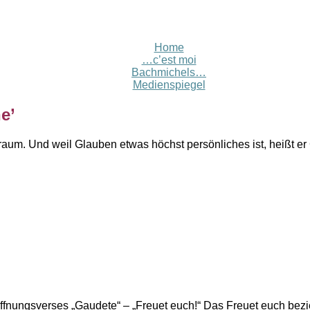
Home
…c’est moi
Bachmichels…
Medienspiegel
he
’
m. Und weil Glauben etwas höchst persönliches ist, heißt er 
ffnungsverses „Gaudete“ – „Freuet euch!“ Das Freuet euch bezi