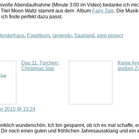
ngsvolle Abendaufnahme (Minute 3:00 im Video) bedanke ich mich
 Titel Moon Waltz stammt aus dem Album
Fairy Tale
. Die Musik
 ich finde perfekt dazu passt.
lenderhaus
,
Eppelborn
,
jamendo
,
Saarland
,
zero-project
Das 11. Türchen:
Keine Ang
Christmas Star
großen Z
r 2010 @ 15:24
wirklich wunderschön. Ich bin gespannt, ob ich es mal schaffe, 
Dir noch einen guten und fröhlichen Jahresaussklang und ein 