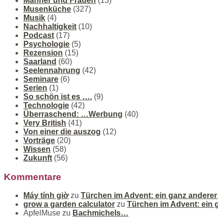
Männer und Frauen
(13)
Musenküche
(327)
Musik
(4)
Nachhaltigkeit
(10)
Podcast
(17)
Psychologie
(5)
Rezension
(15)
Saarland
(60)
Seelennahrung
(42)
Seminare
(6)
Serien
(1)
So schön ist es ….
(9)
Technologie
(42)
Überraschend: …Werbung
(40)
Very British
(41)
Von einer die auszog
(12)
Vorträge
(20)
Wissen
(58)
Zukunft
(56)
Kommentare
Máy tính giờ
zu
Türchen im Advent: ein ganz andere
grow a garden calculator
zu
Türchen im Advent: ein
ApfelMuse
zu
Bachmichels…