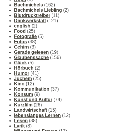
Bachmichels
(162)
Bachmichels Liebling
(2)
Blutdrucktreiber
(11)
Denkwerkstatt
(121)
english
(2)
Food
(25)
Fotografie
(5)
Fotos
(38)
Gehirn
(3)
Gerade gelesen
(19)
Glaubenssache
(156)
Glück
(5)
Hörbuch
(2)
Humor
(41)
Juchem
(25)
Kino
(12)
Kommunikation
(37)
Konsum
(9)
Kunst und Kultur
(74)
Kurzfilm
(26)
Landwirtschaft
(15)
lebenslanges Lernen
(12)
Lesen
(38)
Lyrik
(8)