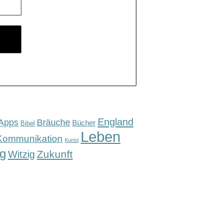
England
Apps
Bräuche
Bücher
Bibel
Leben
Kommunikation
Kunst
g
Zukunft
Witzig