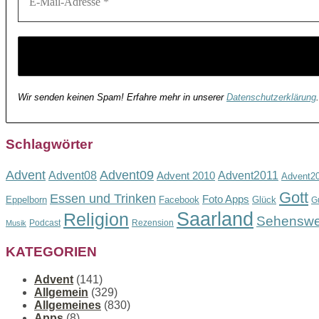
Wir senden keinen Spam! Erfahre mehr in unserer
Datenschutzerklärung
.
Schlagwörter
Advent
Advent09
Advent08
Advent2011
Advent 2010
Advent2
Gott
Essen und Trinken
Foto Apps
Eppelborn
Facebook
Glück
G
Saarland
Religion
Sehenswe
Podcast
Rezension
Musik
KATEGORIEN
Advent
(141)
Allgemein
(329)
Allgemeines
(830)
Apps
(8)