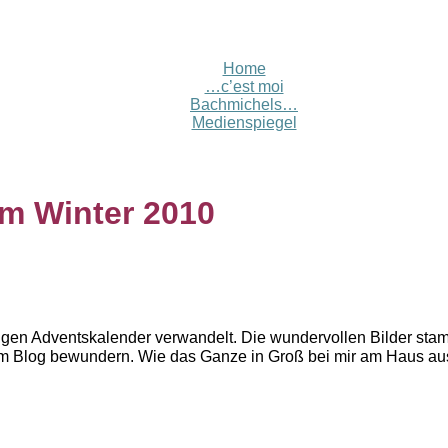
Home
…c’est moi
Bachmichels…
Medienspiegel
m Winter 2010
esigen Adventskalender verwandelt. Die wundervollen Bilder st
r im Blog bewundern. Wie das Ganze in Groß bei mir am Haus aus