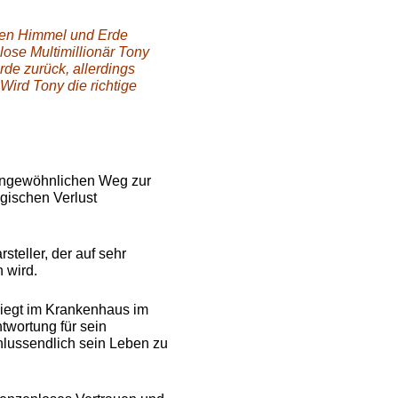
hen Himmel und Erde
llose Multimillionär Tony
rde zurück, allerdings
ird Tony die richtige
 ungewöhnlichen Weg zur
agischen Verlust
teller, der auf sehr
 wird.
liegt im Krankenhaus im
twortung für sein
hlussendlich sein Leben zu