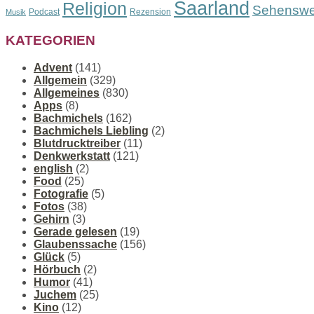
Saarland
Religion
Sehenswe
Podcast
Rezension
Musik
KATEGORIEN
Advent
(141)
Allgemein
(329)
Allgemeines
(830)
Apps
(8)
Bachmichels
(162)
Bachmichels Liebling
(2)
Blutdrucktreiber
(11)
Denkwerkstatt
(121)
english
(2)
Food
(25)
Fotografie
(5)
Fotos
(38)
Gehirn
(3)
Gerade gelesen
(19)
Glaubenssache
(156)
Glück
(5)
Hörbuch
(2)
Humor
(41)
Juchem
(25)
Kino
(12)