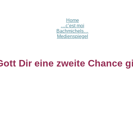
Home
…c’est moi
Bachmichels…
Medienspiegel
tt Dir eine zweite Chance g