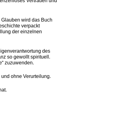
grenzenloses Vertrauen und
em Glauben wird das Buch
eschichte verpackt
llung der einzelnen
Eigenverantwortung des
 so gewollt spirituell.
te“ zuzuwenden.
e und ohne Verurteilung.
hat.