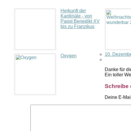
Herkunft der
Kardinäle - von
Papst Benedikt XV
bis zu Franzikus
10. Dezembe
Oxygen
Danke für d
Ein toller W
Schreibe
Deine E-Mail