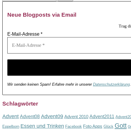
Neue Blogposts via Email
Trag d
E-Mail-Adresse
*
Wir senden keinen Spam! Erfahre mehr in unserer
Datenschutzerklärung
.
Schlagwörter
Advent
Advent09
Advent08
Advent2011
Advent 2010
Advent2
Gott
Essen und Trinken
Foto Apps
Eppelborn
Facebook
Glück
G