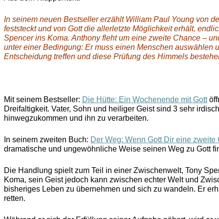
In seinem neuen Bestseller erzählt William Paul Young von
feststeckt und von Gott die allerletzte Möglichkeit erhält, endl
Spencer ins Koma. Anthony fleht um eine zweite Chance – und d
unter einer Bedingung: Er muss einen Menschen auswählen un
Entscheidung treffen und diese Prüfung des Himmels besteh
Mit seinem Bestseller:
Die Hütte: Ein Wochenende mit Gott
öff
Dreifaltigkeit. Vater, Sohn und heiliger Geist sind 3 sehr irdi
hinwegzukommen und ihn zu verarbeiten.
In seinem zweiten Buch:
Der Weg: Wenn Gott Dir eine zweite
dramatische und ungewöhnliche Weise seinen Weg zu Gott find
Die Handlung spielt zum Teil in einer Zwischenwelt, Tony Sp
Koma, sein Geist jedoch kann zwischen echter Welt und Zwisch
bisheriges Leben zu übernehmen und sich zu wandeln. Er erhä
retten.