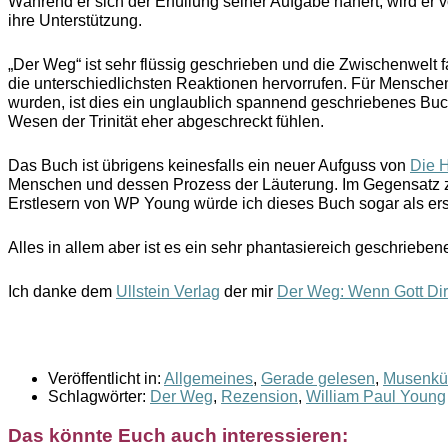
Während er sich der Erfüllung seiner Aufgabe nähert, wird er 
ihre Unterstützung.
„Der Weg“ ist sehr flüssig geschrieben und die Zwischenwelt
die unterschiedlichsten Reaktionen hervorrufen. Für Menschen
wurden, ist dies ein unglaublich spannend geschriebenes Buch.
Wesen der Trinität eher abgeschreckt fühlen.
Das Buch ist übrigens keinesfalls ein neuer Aufguss von
Die H
Menschen und dessen Prozess der Läuterung. Im Gegensatz zu H
Erstlesern von WP Young würde ich dieses Buch sogar als ers
Alles in allem aber ist es ein sehr phantasiereich geschriebene
Ich danke dem
Ullstein Verlag
der mir
Der Weg: Wenn Gott Dir
Veröffentlicht in:
Allgemeines
,
Gerade gelesen
,
Musenkü
Schlagwörter:
Der Weg
,
Rezension
,
William Paul Young
Das könnte Euch auch interessieren: