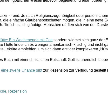
von den göttlichen Wesen liebevoll begleitet und erfährt deren 
 faszinierend. Je nach Religionszugehörigkeit oder persönlich
, die einfache Glaubensbotschaften mögen, die in eine nette G
 Tief christlich gläubige Menschen dürften sich von der Darste
ütte: Ein Wochenende mit Gott
sondern widmet sich ganz der 
ütte finde ich es weniger amerikanisch-kitschig und nicht ganz
te Lektüre empfehlen, um sich dann erst der komplexeren „Hüt
s Buch mit einer christlichen Botschaft: Gott ist unendlich Lieb
 eine zweite Chance gibt
zur Rezension zur Verfügung gestellt 
che
,
Rezension