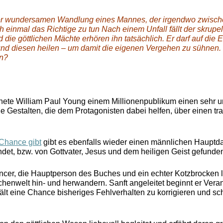
 der wundersamen Wandlung eines Mannes, der irgendwo zwisc
ich einmal das Richtige zu tun Nach einem Unfall fällt der skrupe
ie göttlichen Mächte erhören ihn tatsächlich. Er darf auf die E
d diesen heilen – um damit die eigenen Vergehen zu sühnen. W
en?
nete William Paul Young einem Millionenpublikum einen sehr
sche Gestalten, die dem Protagonisten dabei helfen, über einen tr
 Chance gibt
gibt es ebenfalls wieder einen männlichen Hauptdars
et, bzw. von Gottvater, Jesus und dem heiligen Geist gefunden
encer, die Hauptperson des Buches und ein echter Kotzbrocken 
enwelt hin- und herwandern. Sanft angeleitet beginnt er Veran
lt eine Chance bisheriges Fehlverhalten zu korrigieren und sc