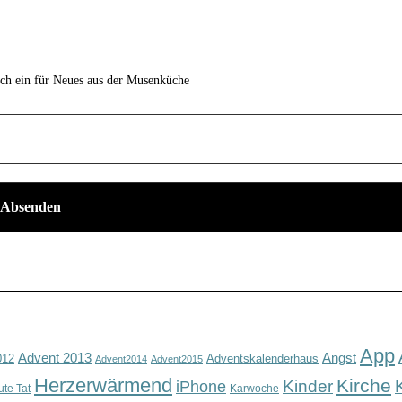
ich ein für Neues aus der Musenküche
App
Advent 2013
Angst
012
Adventskalenderhaus
Advent2014
Advent2015
Herzerwärmend
Kirche
Kinder
iPhone
ute Tat
Karwoche