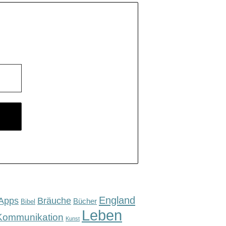
England
Apps
Bräuche
Bücher
Bibel
Leben
Kommunikation
Kunst