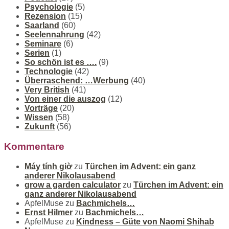
Psychologie
(5)
Rezension
(15)
Saarland
(60)
Seelennahrung
(42)
Seminare
(6)
Serien
(1)
So schön ist es ….
(9)
Technologie
(42)
Überraschend: …Werbung
(40)
Very British
(41)
Von einer die auszog
(12)
Vorträge
(20)
Wissen
(58)
Zukunft
(56)
Kommentare
Máy tính giờ
zu
Türchen im Advent: ein ganz
anderer Nikolausabend
grow a garden calculator
zu
Türchen im Advent: ein
ganz anderer Nikolausabend
ApfelMuse
zu
Bachmichels…
Ernst Hilmer
zu
Bachmichels…
ApfelMuse
zu
Kindness – Güte von Naomi Shihab