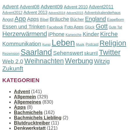
Advent
Advent09
Advent08
Advent2011
Advent 2010
Advent 2013
Advent2012
Adventskalenderhaus
Advent2014
Advent2015
App
England
Apps
Bräuche
Angst
Bücher
Bibel
Eppelborn
Gott
Essen und Trinken
Foto Apps
Facebook
Glück
Gute Tat
Herzerwärmend
Kirche
Kinder
iPhone
Karwoche
Leben
Religion
Kommunikation
Podcast
Kunst
Musik
Saarland
Twitter
Sehenswert
skurril
Rezension
Werbung
Weihnachten
Witzig
Web 2.0
Zukunft
KATEGORIEN
Advent
(141)
Allgemein
(329)
Allgemeines
(830)
Apps
(8)
Bachmichels
(162)
Bachmichels Liebling
(2)
Blutdrucktreiber
(11)
Denkwerkstatt
(121)