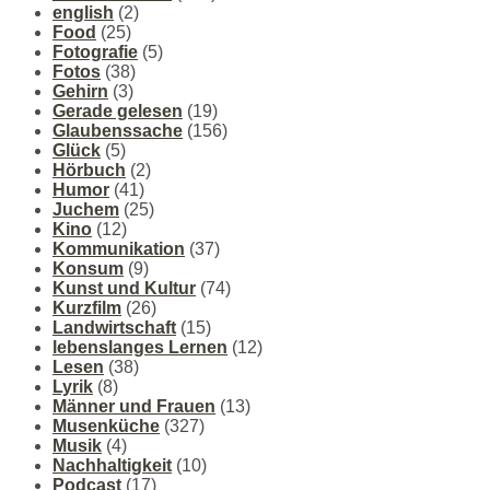
english
(2)
Food
(25)
Fotografie
(5)
Fotos
(38)
Gehirn
(3)
Gerade gelesen
(19)
Glaubenssache
(156)
Glück
(5)
Hörbuch
(2)
Humor
(41)
Juchem
(25)
Kino
(12)
Kommunikation
(37)
Konsum
(9)
Kunst und Kultur
(74)
Kurzfilm
(26)
Landwirtschaft
(15)
lebenslanges Lernen
(12)
Lesen
(38)
Lyrik
(8)
Männer und Frauen
(13)
Musenküche
(327)
Musik
(4)
Nachhaltigkeit
(10)
Podcast
(17)