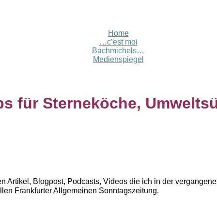
Home
…c’est moi
Bachmichels…
Medienspiegel
ps für Sterneköche, Umweltsü
n Artikel, Blogpost, Podcasts, Videos die ich in der vergangen
ellen Frankfurter Allgemeinen Sonntagszeitung.