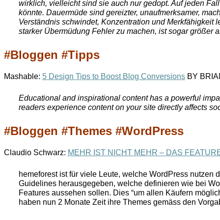
wirklich, vielleicht sind sie auch nur gedopt. Auf jeden Fa
könnte. Dauermüde sind gereizter, unaufmerksamer, mache
Verständnis schwindet, Konzentration und Merkfähigkeit l
starker Übermüdung Fehler zu machen, ist sogar größer al
#Bloggen #Tipps
Mashable:
5 Design Tips to Boost Blog Conversions
BY BRIA
Educational and inspirational content has a powerful impa
readers experience content on your site directly affects soc
#Bloggen #Themes #WordPress
Claudio Schwarz:
MEHR IST NICHT MEHR – DAS FEATU
hemeforest ist für viele Leute, welche WordPress nutzen 
Guidelines herausgegeben, welche definieren wie bei W
Features aussehen sollen. Dies “um allen Käufern möglich
haben nun 2 Monate Zeit ihre Themes gemäss den Vorg