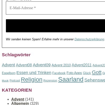
Wir senden keinen Spam! Erfahre mehr in unserer
Datenschutzerklärung
.
Schlagwörter
Advent
Advent09
Advent08
Advent2011
Advent 2010
Advent2
Gott
Essen und Trinken
Foto Apps
Eppelborn
Facebook
Glück
G
Saarland
Religion
Sehenswe
Podcast
Rezension
Musik
KATEGORIEN
Advent
(141)
Allgemein
(329)