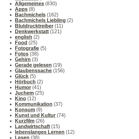
Allgemeines
(830)
Apps
(8)
Bachmichels
(162)
Bachmichels Liebling
(2)
Blutdrucktreiber
(11)
Denkwerkstatt
(121)
english
(2)
Food
(25)
Fotografie
(5)
Fotos
(38)
Gehirn
(3)
Gerade gelesen
(19)
Glaubenssache
(156)
Glück
(5)
Hörbuch
(2)
Humor
(41)
Juchem
(25)
Kino
(12)
Kommunikation
(37)
Konsum
(9)
Kunst und Kultur
(74)
Kurzfilm
(26)
Landwirtschaft
(15)
lebenslanges Lernen
(12)
Lesen
(38)