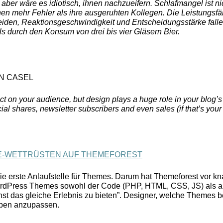
ll aber wäre es idiotisch, ihnen nachzueifern. Schlafmangel ist n
n mehr Fehler als ihre ausgeruhten Kollegen. Die Leistungsfähi
eiden, Reaktionsgeschwindigkeit und Entscheidungsstärke falle
s durch den Konsum von drei bis vier Gläsern Bier.
N CASEL
ct on your audience, but design plays a huge role in your blog
ial shares, newsletter subscribers and even sales (if that’s your
RE-WETTRÜSTEN AUF THEMEFOREST
die erste Anlaufstelle für Themes. Darum hat Themeforest vor 
ordPress Themes sowohl der Code (PHP, HTML, CSS, JS) als a
st das gleiche Erlebnis zu bieten”. Designer, welche Themes b
aben anzupassen.