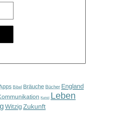
England
Apps
Bräuche
Bücher
Bibel
Leben
Kommunikation
Kunst
g
Zukunft
Witzig