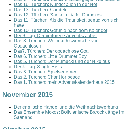
Das 16. Türchen: Kündet allen in der Not
Das 13. Türchen: Gaudete
Das 12. Türchen: Santa Lucia for Dummies
Das 11. Türchen: Als die Traurigkeit genug von sich
hatte
Das 10. Türchen: Gefühle nach dem Kalender
Der 9. Tag: Der verlorene Adventszauber
Das 8. Türchen: Weihnachtswünsche von
Obdachlosen
Das7. Türchen: Der obdachlose Gott
Das 6. Türchen: Little Drummer Boy
Das 5. Türchen: Der Pumuckl und der Nikolaus
Der 4. Tag: Single Bells
Das 3. Türchen: Spielverlerner
Das 2. Türchen: Chant for peace
Das 1. Türchen: mein Adventskalenderhaus 2015
November 2015
Der englische Handel und die Weihnachtswerbung
Das Ensemble Moxos: Bolivianische Barockklänge im
Saarland