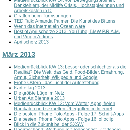
Medienrückblick KW 14: von Bewegungsprofilen,
Denkfehlern, der Midlife Crisis, Hochstaplerinnen und
Arbeitskosten in D
Giraffen beim Turmspringen
TED Talk: Amanda Palmer: Die Kunst des Bittens
Wenn das Internet ein Ozean wäre
Best of Aprilscherze 2013: YouTube, BMW P.R.A.M.
und Virigin Airlines
Aprilscherz 2013
März 2013
Medienrückblick KW 13: besser oder schlechter als die
Realität? Die Welt, das Geld, Food-Bilder, Ernährung,
Armut, Sicherheit, Wikipedia und Google
Frohe Ostern - das Licht der Auferstehung
Karfreitag 2013
Die größte Lüge im Netz
Urban Art Biennale 2013
Medienrückblick KW 12: Vom Wetter, Apps, freien
Radikalen und sexuellen Übergriffen im Internet
Die besten iPhone Foto Apps - Folge 17: Schrift-Apps
Die besten iPhone Foto Apps - Folge 16: olloclip
Blick in die Zukunft bei der SXSW
Überraschend: Werbung mit Todesangst - Carlsberg