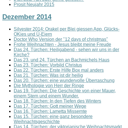
Prosit Neujahr 2015
Dezember 2014
Silvester 2014: Orakel per Blei giessen App, Glücks-
QKies und Ü-Eiern
Doctor Who Version der "12 days of christmas"
Frohe Weihnachten - Jesus bleibt meine Freude
Das 24. Türchen: Heiligabend - sehen wir uns in der
Kirche?
Das 23. und 24. Türchen an Bachmichels Haus
Das 23. Türchen: Vorbild Christus
Das 22. Türchen: Erste Hilfe Box mal anders
Das 21. Türchen: Was ist dir heilig
Das 20. Türchen: eine wundervolle Überraschung
Die Mythologie von Herr der Ringe
Das 19. Türchen: Die Geschichte von einer Mauer,
einem Stern und einem Wunder.
Das 18. Türchen: In den Tiefen des Winters
Das 17. Türchen: Gott meiner Wege
Das 16. Türchen: Lametta Missernte
Das 15. Türchen: eine ganz besondere
Weihnachtsgeschichte
Das 14. Türchen: der viktorianische Weihnachtsmarkt