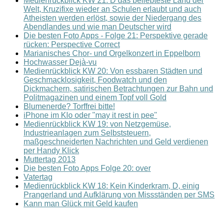
Medienrückblick KW 21: D das beliebteste Land der
Welt, Kruzifixe wieder an Schulen erlaubt und auch
Atheisten werden erlöst, sowie der Niedergang des
Abendlandes und wie man Deutscher wird
Die besten Foto Apps - Folge 21: Perspektive gerade
rücken: Perspective Correct
Marianisches Chor- und Orgelkonzert in Eppelborn
Hochwasser Dejà-vu
Medienrückblick KW 20: Von essbaren Städten und
Geschmacklosigkeit, Foodwatch und den
Dickmachern, satirischen Betrachtungen zur Bahn und
Politmagazinen und einem Topf voll Gold
Blumenerde? Torffrei bitte!
iPhone im Klo oder "may it rest in pee"
Medienrückblick KW 19: von Netzgemüse,
Industrieanlagen zum Selbststeuern,
maßgeschneiderten Nachrichten und Geld verdienen
per Handy Klick
Muttertag 2013
Die besten Foto Apps Folge 20: over
Vatertag
Medienrückblick KW 18: Kein Kinderkram, D, einig
Prangerland und Aufklärung von Missständen per SMS
Kann man Glück mit Geld kaufen