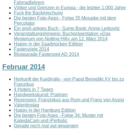
Fahrradfahrern
Völker und Grenzen in Europa - die letzten 1.000 Jahre
Fuck the Backmischung
Die besten Foto-Apps - Folge 35 Mosaike mit dem
Percolator
Ein groß-artiges Buch - Sumo Book: Annie Leibovitz
Veranstaltungshinweis: Buchpräsentation »Das
Mysterium von Notting Hill« am 12. März 2014
Happy in der Saarbrücken Edition
Fastenziele 2014
Blogparade Fastenzeit AD 2014
Februar 2014
Herkunft der Kardinäle - von Papst Benedikt XV bis zu
Franzikus
4 Hotels in 7 Tagen
Handwerkskunst: Pralinen
Rezension: Franziskus aus Rom und Franz von Assisi
Valentinstag
Happy in der Hamburg Edition
Die besten Foto Apps - Folge 34: Muster mit
KaleidaCam und iPerbolic
Gerade noch mal gut gegangen