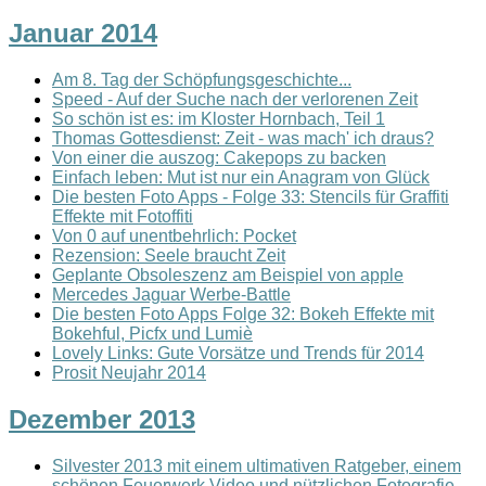
Januar 2014
Am 8. Tag der Schöpfungsgeschichte...
Speed - Auf der Suche nach der verlorenen Zeit
So schön ist es: im Kloster Hornbach, Teil 1
Thomas Gottesdienst: Zeit - was mach' ich draus?
Von einer die auszog: Cakepops zu backen
Einfach leben: Mut ist nur ein Anagram von Glück
Die besten Foto Apps - Folge 33: Stencils für Graffiti
Effekte mit Fotoffiti
Von 0 auf unentbehrlich: Pocket
Rezension: Seele braucht Zeit
Geplante Obsoleszenz am Beispiel von apple
Mercedes Jaguar Werbe-Battle
Die besten Foto Apps Folge 32: Bokeh Effekte mit
Bokehful, Picfx und Lumiè
Lovely Links: Gute Vorsätze und Trends für 2014
Prosit Neujahr 2014
Dezember 2013
Silvester 2013 mit einem ultimativen Ratgeber, einem
schönen Feuerwerk Video und nützlichen Fotografie-