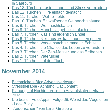
in Saarburg
Das 13. Türchen: Lasten tragen und Stress vermindern
Das 12. Türchen: Hilfe einfach gemacht
Das 11. Türchen: Wahre Helden
Das 10. Türchen: Entwaffnende Weihnachtsbäume
Das 9. Türchen: Weihnachtskarten
Das 8. Türchen: Manchmal geht es einfach nicht
Das 7. Türchen: was sind eigentlich Engel
Das 6. Türchen: Nikolaus, es kann nur einen geben
Das 5. Türchen: Vorweihnachtsrummel in Echtzeit
Das 4. Türchen: die Chance das Leben zu verändern
Das 3. Türchen: Der Zen-Meister und das Erdbeben
Das 2. Türchen: Vaterunser
Das 1. Türchen: auf der Flucht
November 2014
Bachmichels Blog Adventsverlosung
Stresstherapie - Achtung: Cat Content
Planung auf Hochtouren: mein Adventskalenderhaus
2014
Die besten Foto Apps - Folge 38: Wo ist das Vögelchen
- Look Birdy
"Augenschein" von Ernst Ginsberg