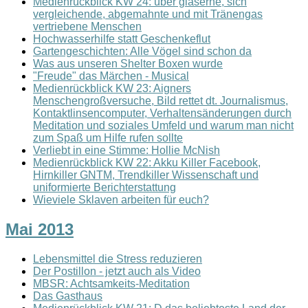
Medienrückblick KW 24: über gläserne, sich
vergleichende, abgemahnte und mit Tränengas
vertriebene Menschen
Hochwasserhilfe statt Geschenkeflut
Gartengeschichten: Alle Vögel sind schon da
Was aus unseren Shelter Boxen wurde
"Freude" das Märchen - Musical
Medienrückblick KW 23: Aigners
Menschengroßversuche, Bild rettet dt. Journalismus,
Kontaktlinsencomputer, Verhaltensänderungen durch
Meditation und soziales Umfeld und warum man nicht
zum Spaß um Hilfe rufen sollte
Verliebt in eine Stimme: Hollie McNish
Medienrückblick KW 22: Akku Killer Facebook,
Hirnkiller GNTM, Trendkiller Wissenschaft und
uniformierte Berichterstattung
Wieviele Sklaven arbeiten für euch?
Mai 2013
Lebensmittel die Stress reduzieren
Der Postillon - jetzt auch als Video
MBSR: Achtsamkeits-Meditation
Das Gasthaus