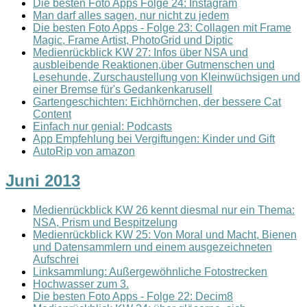
Die besten Foto Apps Folge 24: Instagram
Man darf alles sagen, nur nicht zu jedem
Die besten Foto Apps - Folge 23: Collagen mit Frame
Magic, Frame Artist, PhotoGrid und Diptic
Medienrückblick KW 27: Infos über NSA und
ausbleibende Reaktionen,über Gutmenschen und
Lesehunde, Zurschaustellung von Kleinwüchsigen und
einer Bremse für's Gedankenkarusell
Gartengeschichten: Eichhörnchen, der bessere Cat
Content
Einfach nur genial: Podcasts
App Empfehlung bei Vergiftungen: Kinder und Gift
AutoRip von amazon
Juni 2013
Medienrückblick KW 26 kennt diesmal nur ein Thema:
NSA, Prism und Bespitzelung
Medienrückblick KW 25: Von Moral und Macht, Bienen
und Datensammlern und einem ausgezeichneten
Aufschrei
Linksammlung: Außergewöhnliche Fotostrecken
Hochwasser zum 3.
Die besten Foto Apps - Folge 22: Decim8