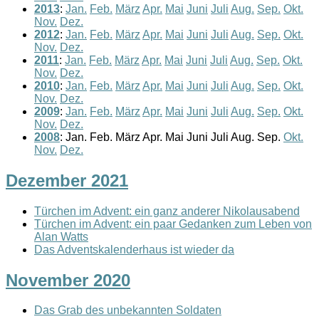
2013
:
Jan.
Feb.
März
Apr.
Mai
Juni
Juli
Aug.
Sep.
Okt.
Nov.
Dez.
2012
:
Jan.
Feb.
März
Apr.
Mai
Juni
Juli
Aug.
Sep.
Okt.
Nov.
Dez.
2011
:
Jan.
Feb.
März
Apr.
Mai
Juni
Juli
Aug.
Sep.
Okt.
Nov.
Dez.
2010
:
Jan.
Feb.
März
Apr.
Mai
Juni
Juli
Aug.
Sep.
Okt.
Nov.
Dez.
2009
:
Jan.
Feb.
März
Apr.
Mai
Juni
Juli
Aug.
Sep.
Okt.
Nov.
Dez.
2008
:
Jan.
Feb.
März
Apr.
Mai
Juni
Juli
Aug.
Sep.
Okt.
Nov.
Dez.
Dezember 2021
Türchen im Advent: ein ganz anderer Nikolausabend
Türchen im Advent: ein paar Gedanken zum Leben von
Alan Watts
Das Adventskalenderhaus ist wieder da
November 2020
Das Grab des unbekannten Soldaten