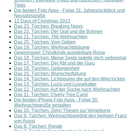
Tipps
Die besten Foto Apps - Folge 31: Jahresrückblick und
Neujahrsgrüße
12 Days of Christmas 2013
Das 23. Türchen: Breaking News
Das 22. Türchen: Der Graf und die Bohnen
Das 21. Türchen: 766 Weihnachten
Das 20. Türchen: Vom Geben
Das 19. Türchen: Weihnachtsbäume
Gewinnspiel: Christkinds wunderbare Reise
Das 18. Türchen: Meine Seele tadelte mich siebenmal
Das 17. Türchen: Der Abt und der Guru
Das 16. Türchen: Geborgenheit
Das 15. Türchen: Wunscherfüllung
Das 14. Türchen: Lichtspuren die auf den Weg locken
Das 13. Türchen: Luzia und Lussekatter
Das 12. Türchen: Auf der Suche nach Weihnachten
Das 11. Türchen: Cherry Tree Carol
Die besten iPhone Foto Apps - Folge 30:
Weihnachtsgrüße gestalten
Das 10. Türchen: Zehn Thesen zur Vergebung
Das 9. Türchen: Weihnachtspredigt des heiligen Franz
von Assisi
Das 8. Türchen: Rorate