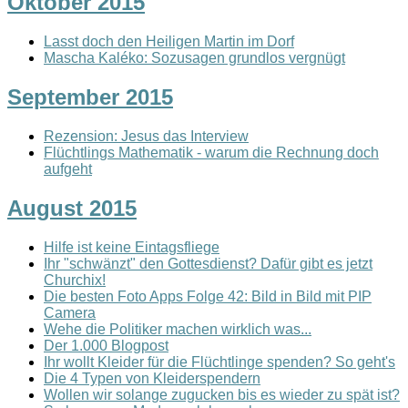
Oktober 2015
Lasst doch den Heiligen Martin im Dorf
Mascha Kaléko: Sozusagen grundlos vergnügt
September 2015
Rezension: Jesus das Interview
Flüchtlings Mathematik - warum die Rechnung doch
aufgeht
August 2015
Hilfe ist keine Eintagsfliege
Ihr "schwänzt" den Gottesdienst? Dafür gibt es jetzt
Churchix!
Die besten Foto Apps Folge 42: Bild in Bild mit PIP
Camera
Wehe die Politiker machen wirklich was...
Der 1.000 Blogpost
Ihr wollt Kleider für die Flüchtlinge spenden? So geht's
Die 4 Typen von Kleiderspendern
Wollen wir solange zugucken bis es wieder zu spät ist?