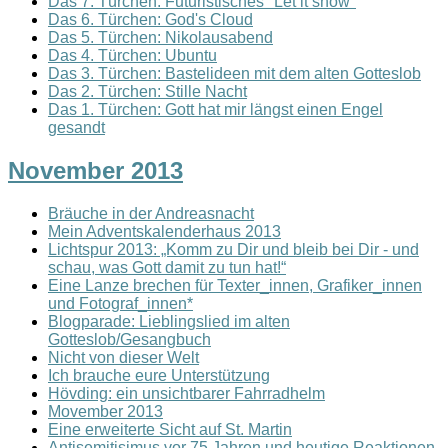
Das 7. Türchen: Futuristisches "Let it snow"
Das 6. Türchen: God's Cloud
Das 5. Türchen: Nikolausabend
Das 4. Türchen: Ubuntu
Das 3. Türchen: Bastelideen mit dem alten Gotteslob
Das 2. Türchen: Stille Nacht
Das 1. Türchen: Gott hat mir längst einen Engel
gesandt
November 2013
Bräuche in der Andreasnacht
Mein Adventskalenderhaus 2013
Lichtspur 2013: „Komm zu Dir und bleib bei Dir - und
schau, was Gott damit zu tun hat!“
Eine Lanze brechen für Texter_innen, Grafiker_innen
und Fotograf_innen*
Blogparade: Lieblingslied im alten
Gotteslob/Gesangbuch
Nicht von dieser Welt
Ich brauche eure Unterstützung
Hövding: ein unsichtbarer Fahrradhelm
Movember 2013
Eine erweiterte Sicht auf St. Martin
Antisemitisimus vor 75 Jahren und heutige Reaktionen