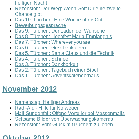
heiligen Nacht
Rezension: Der Weg: Wenn Gott Dir eine zweite
Chance gibt
Das 10. Türchen: Eine Woche ohne Gott
Bewerbungsgespräche
Das 9. Türchen: Der Laden der Wünsche
Das 8. Türchen: Hochfest Maria Empfängnis
Das 7. Türchen: Wherever you are
Das 6. Türchen: Geschenkideen
Das 5. Türchen: Santa Claus und die Technik
Das 4. Türchen: Schnee
Das 3. Türchen: Dankbarkeit
Das 2. Türchen: Tagebuch einer Bibel
Das 1. Türchen: Adventskalenderhaus
November 2012
Namenstag: Heiliger Andreas
Radi-Aid - Hilfe für Norwegen
Mail-Sündenfall: Offene Verteiler bei Massenmails
Seltsame Bilder von Überwachungskameras
Rezension: Vom Glück mit Büchern zu leben
Oktober 2012