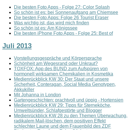
Die besten Foto Apps - Folge 27: Color Splash
So schön ist es: bei Sonnenaufgang am Chiemsee
Die besten Foto Apps: Folge 26 Tourist Eraser
Was wichtig ist, das wird mich finden
So schön ist es: Am Königssee
Die besten iPhone Foto Apps - Folge 25: Best of
Juli 2013
Vorstellungsgespräche und Körpersprache
Schönheit am Wegesrand oder Unkraut?
TOXFOX: App des BUND zum Aufspüren von
hormonell wirksamen Chemikalien in Kosmetika
Medienrückblick KW 30: Der Staat und unsere
Sicherheit, Conteragan, Social Media Genotypen,
Akkukiller
Mit Johanna in London
Gartengeschichten: prachtvoll und üppig - Hortensien
Medienrückblick KW 29: Tipps für Sterneköche,
Umweltsünder, Schlafgestörte und Blogger
Medienrückblick KW 28 zu den Themen Überwachung,
radikalem Mail-löschen, dem positiven Effekt
schlechter Laune und dem Frauenbild des ZDF